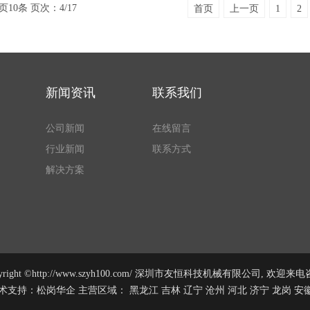
页10条
页次：4/17
首页
上一页
1
2
新闻资讯
联系我们
公司新闻
在线留言
行业新闻
联系方式
解决方案
pyright ©http://www.szyh100.com/ 深圳市友恒科技机械有限公司, 欢迎来电
术支持：
松岗华企
主营区域：
黑龙江
吉林
辽宁
沧州
河北
济宁
龙岗
安