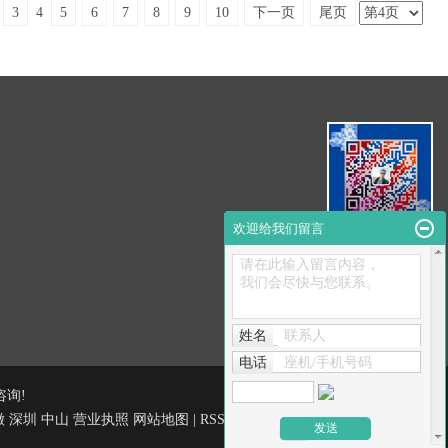
4
3
5
6
7
8
9
10
下一页
尾页
欢迎给我们留言
扫码咨询
请在此输入留言内容，
我们会尽快与您联系。
姓名
联系人
电话
座机/手机号码
咨询!
徽
深圳
中山
营业执照
网站地图
|
RSS
|
XML