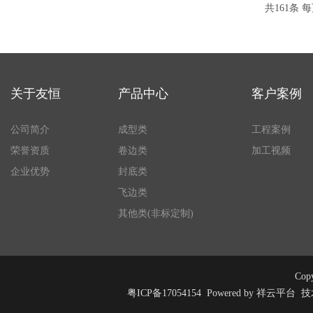
共161条
每
关于友恒
产品中心
客户案例
公司简介
成型类
工程案例
荣誉资质
卷边类
加工视频
企业优势
封底类
飞边类
其他类(非标定制)
Co
粤ICP备17054154
Powered by
祥云平台
技