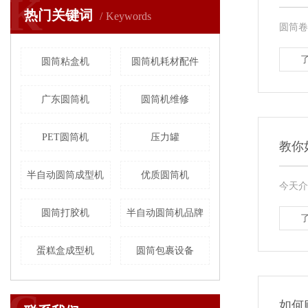
K
热门关键词
Keywords
圆筒卷
圆筒粘盒机
圆筒机耗材配件
广东圆筒机
圆筒机维修
PET圆筒机
压力罐
教你
半自动圆筒成型机
优质圆筒机
今天介
圆筒打胶机
半自动圆筒机品牌
蛋糕盒成型机
圆筒包裹设备
如何