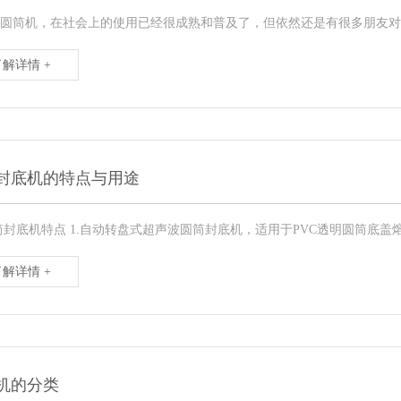
圆筒机，在社会上的使用已经很成熟和普及了，但依然还是有很多朋友对其
了解详情 +
封底机的特点与用途
筒封底机特点 1.自动转盘式超声波圆筒封底机，适用于PVC透明圆筒底盖熔接
了解详情 +
机的分类