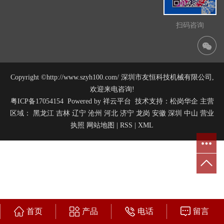
扫码咨询
Copyright ©http://www.szyh100.com/ 深圳市友恒科技机械有限公司,
欢迎来电咨询!
粤ICP备17054154
Powered by
祥云平台
技术支持：
松岗华企
主营
区域：
黑龙江
吉林
辽宁
沧州
河北
济宁
龙岗
安徽
深圳
中山
营业
执照
网站地图
|
RSS
|
XML
首页
产品
电话
留言